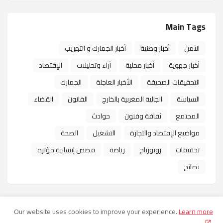
Main Tags
الأمن
أخبار وطنية
أخبار الجمارك و التهريب
أخبار جهوية
أخبار محلية
أراء وتحليلات
الإقتصاد
التحقيقات الصحيفة
الأخبار العاجلة
الجمارك
السياسة
الجالية المغربية بالخارج
القانون
القضاء
المجتمع
ثقافة وفنون
حوادث
مواضيع الإقتصاد والتجارة
التشغيل
الصحة
تحقيقات
روبورتاج
رياضة
قصص إنسانية مؤثرة
نصائح
Our website uses cookies to improve your experience.
Learn more
شروط الاستخدام
شروط النشر
سياسة الخصوصية
من نحن