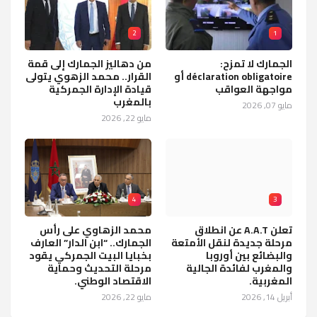
2
1
الجمارك لا تمزح:
من دهاليز الجمارك إلى قمة
déclaration obligatoire أو
القرار.. محمد الزهوي يتولى
مواجهة العواقب
قيادة الإدارة الجمركية
بالمغرب
مايو 07, 2026
مايو 22, 2026
4
3
تعلن A.A.T عن انطلاق
محمد الزهاوي على رأس
مرحلة جديدة لنقل الأمتعة
الجمارك.. “ابن الدار” العارف
والبضائع بين أوروبا
بخبايا البيت الجمركي يقود
والمغرب لفائدة الجالية
مرحلة التحديث وحماية
المغربية.
الاقتصاد الوطني.
أبريل 14, 2026
مايو 22, 2026